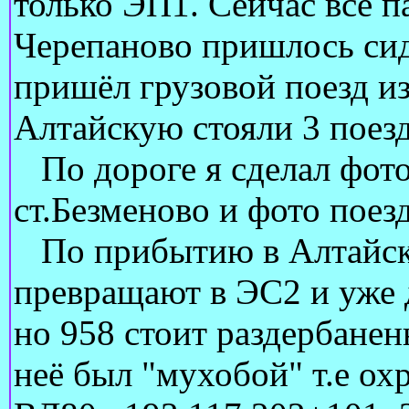
только ЭП1. Сейчас все п
Черепаново пришлось сиде
пришёл грузовой поезд из
Алтайскую стояли 3 поезд
По дороге я сделал фото
ст.Безменово и фото поез
По прибытию в Алтайскую
превращают в ЭС2 и уже 
но 958 стоит раздербанен
неё был "мухобой" т.е ох