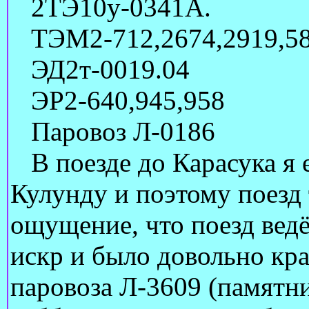
2ТЭ10у-0341А.
ТЭМ2-712,2674,2919,585
ЭД2т-0019.04
ЭР2-640,945,958
Паровоз Л-0186
В поезде до Карасука я е
Кулунду и поэтому поезд 
ощущение, что поезд ведё
искр и было довольно кра
паровоза Л-3609 (памятни