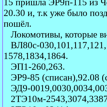
15 пришла ЭР9п-115 из Че
20.30 и, т.к уже было поз
пошёл.
Локомотивы, которые вид
ВЛ80с-030,101,117,121,1
1578,1834,1864.
ЭП1-260,263.
ЭР9-85 (списан),92.08 (с
ЭД9-0019,0030,0034,003
2ТЭ10м-2543,3074,3387