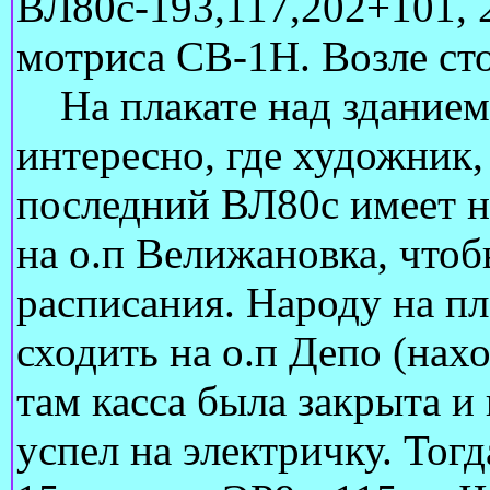
ВЛ80с-193,117,202+101, 
мотриса СВ-1Н. Возле сто
На плакате над зданием 
интересно, где художник,
последний ВЛ80с имеет н
на о.п Велижановка, чтоб
расписания. Народу на пл
сходить на о.п Депо (нах
там касса была закрыта и
успел на электричку. Тог